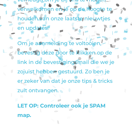
verwelkomen en je op de hoogte te
houden van onze laatste nieuwtjes
en updates.
Om je aanmelding te voltooien,
bevestig deze door te klikken op de
link in de bevestigingsmail die we je
zojuist hebben gestuurd. Zo ben je
er zeker van dat je onze tips & tricks
zult ontvangen.
LET OP: Controleer ook je SPAM
map.