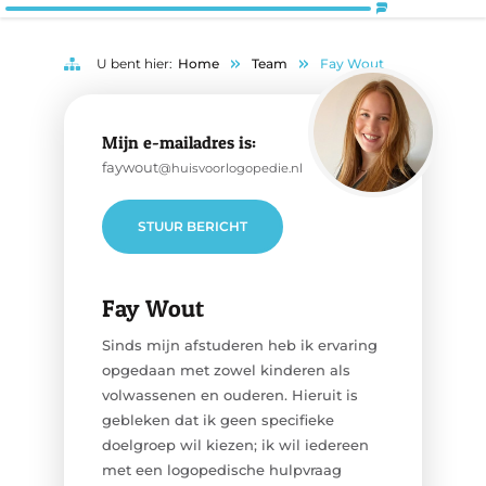
U bent hier:
Home
Team
Fay Wout
Mijn e-mailadres is:
faywout
@huisvoorlogopedie.nl
STUUR BERICHT
Fay Wout
Sinds mijn afstuderen heb ik ervaring
opgedaan met zowel kinderen als
volwassenen en ouderen. Hieruit is
gebleken dat ik geen specifieke
doelgroep wil kiezen; ik wil iedereen
met een logopedische hulpvraag