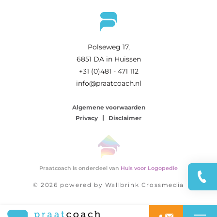
Polseweg 17,
6851 DA in Huissen
+31 (0)481 - 471 112
info@praatcoach.nl
Algemene voorwaarden
Privacy
Disclaimer
Praatcoach is onderdeel van
Huis voor Logopedie
Dire
© 2026 powered by
Wallbrink Crossmedia
met
med