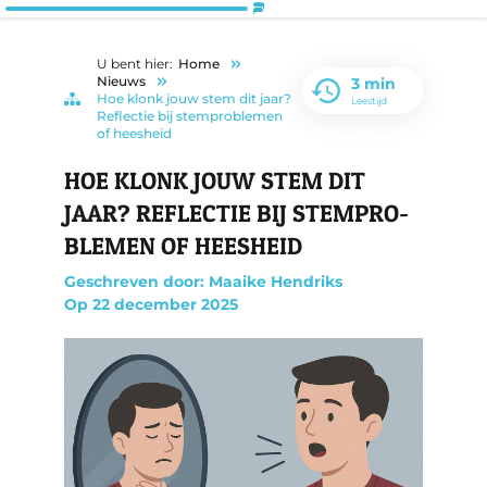
U bent hier:
Home
Nieuws
3 min
Hoe klonk jouw stem dit jaar?
Leestijd
Reflectie bij stemproblemen
of heesheid
HOE KLONK JOUW STEM DIT
JAAR? RE­FLEC­TIE BIJ STEM­PRO­
BLE­MEN OF HEES­HEID
Geschreven door: Maaike Hendriks
Op
22 december 2025