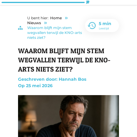
U bent hier:
Home
Nieuws
5 min
Waarom blijft mijn stem
Leestijd
wegvallen terwijl de KNO-arts
niets ziet?
WAAR­OM BLIJFT MIJN STEM
WEG­VAL­LEN TER­WIJL DE KNO-
ARTS NIETS ZIET?
Geschreven door: Hannah Bos
Op
25 mei 2026